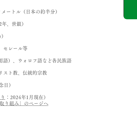
方キロメートル（日本の約半分）
022年、世銀）
r）
、セレール等
用語）、ウォロフ語など各民族語
リスト教、伝統的宗教
念日）
より
：2024年1月現在）
国別取り組み」のページへ