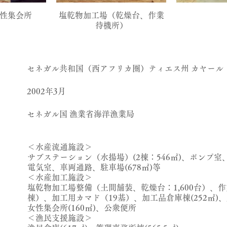
性集会所
塩乾物加工場（乾燥台、作業
待機所）
セネガル共和国（西アフリカ圏）ティエス州 カヤール
2002年3月
セネガル国 漁業省海洋漁業局
＜水産流通施設＞
サブステーション（水揚場）(2棟：546㎡)、ポンプ室
電気室、車両通路、駐車場(678㎡)等
＜水産加工施設＞
塩乾物加工場整備（土間舗装、乾燥台：1,600台）、作
棟）、加工用カマド（19基）、加工品倉庫棟(252㎡)
女性集会所(160㎡)、公衆便所
＜漁民支援施設＞