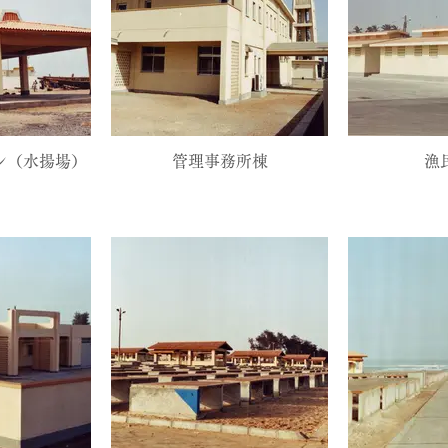
ン（水揚場）
管理事務所棟
漁