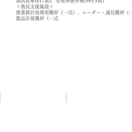
漁民倉庫(617㎡)、管理事務所棟(565.5㎡)
＜漁民支援施設＞
漁業統計処理用機材（一式）、レーダー・通信機材（
製品計量機材（一式
プロジェクト紹介
CSRへの取組