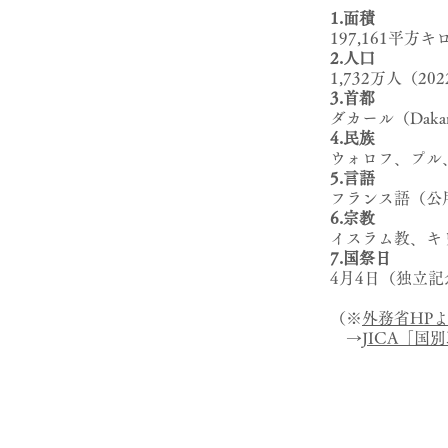
1.面積
197,161平
2.人口
1,732万人（2
3.首都
ダカール（Daka
4.民族
ウォロフ、プル
5.言語
フランス語（公
6.宗教
イスラム教、キ
7.国祭日
4月4日（独立記
（※
外務省HP
→
JICA「