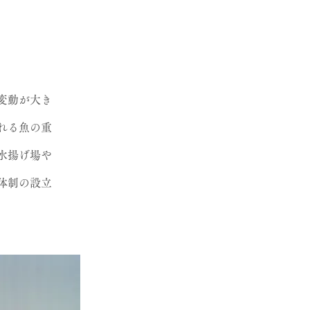
変動が大き
れる魚の重
水揚げ場や
体制の設立