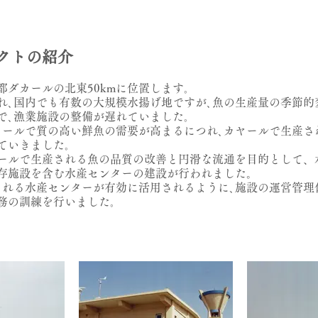
クトの紹介
都ダカールの北東50kmに位置します｡
､国内でも有数の大規模水揚げ地ですが､魚の生産量の季節的
で､漁業施設の整備が遅れていました｡
ールで質の高い鮮魚の需要が高まるにつれ､カヤールで生産さ
ていきました｡
ールで生産される魚の品質の改善と円滑な流通を目的として、
存施設を含む水産センターの建設が行われました。
れる水産センターが有効に活用されるように､施設の運営管理
務の訓練を行いました｡