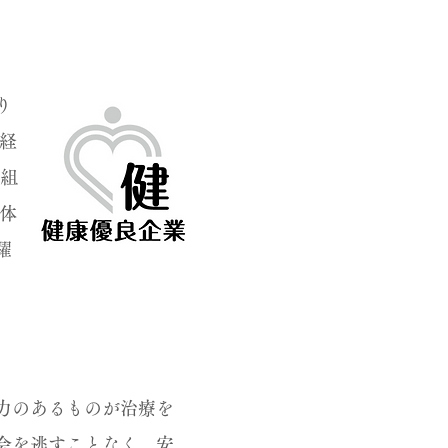
り
経
険組
体
躍
力のあるものが治療を
会を逃すことなく、安