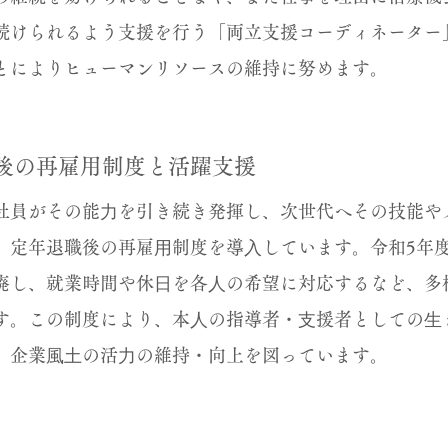
続けられるよう支援を行う「両立支援コーディネーター
とによりヒューマンリソースの維持に努めます。
後の再雇用制度と活躍支援
社員がその能⼒を引き続き発揮し、次世代へその技能や
、定年退職後の再雇⽤制度を導⼊しています。令和5年度
廃し、就業時間や休⽇を各⼈の希望に対応するなど、多
す。この制度により、本⼈の指導者・⽀援者としての⽣
、企業⾵⼟の活⼒の維持・向上を図っています。