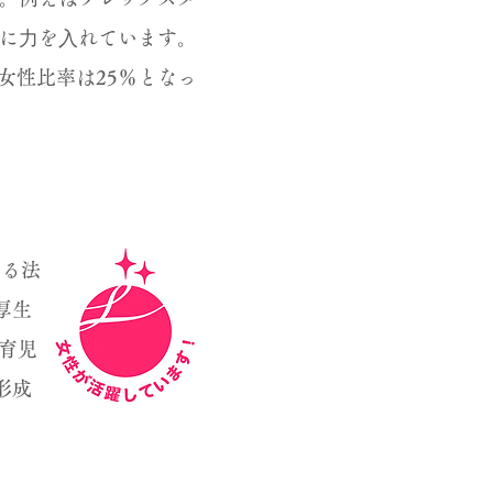
に⼒を⼊れています。
女性比率は25％となっ
する法
厚生
育児
形成