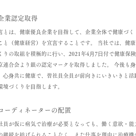
企業認定取得
⾔とは、健康優良企業を⽬指して、企業全体で健康づく
こと（健康経営）を宣⾔することです。 当社では、健康
くりの取組を積極的に⾏い、2021年4⽉7⽇付で健康保
京連合会より銀の認定マークを取得しました。 今後も⾝
、⼼⾝共に健康で、皆社員全員が前向きにいきいきと活
環境づくりを⽬指します。
コーディネーターの配置
社員が仮に病気で治療が必要となっても、働く意欲・能
の継続を妨げられることなく、また仕事を理由に治療機