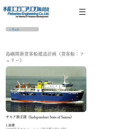
< Back
プロジェクト詳細
島嶼間新貨客船建造計画（貨客船：フ
ェリー）
サモア独立国（Independent State of Samoa）
1.面積