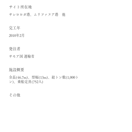
サイト所在地
サレロロガ港、ムリファヌア港 他
完工年
2010年2月
発注者
サモア国 運輸省
​施設概要
全長(46.7m)、型幅(13m)、総トン数(1,000ト
ン)、乗船定員(752人)
その他
Previous
Next