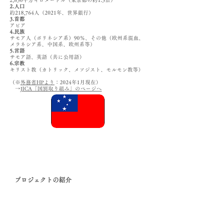
2,830平方キロメートル（東京都の約1.3倍）
2.人口
約218,764人（2021年、世界銀行）
3.首都
アピア
4.民族
サモア人（ポリネシア系）90％、その他（欧州系混血、
メラネシア系、中国系、欧州系等）
5.言語
サモア語、英語（共に公用語）
6.宗教
キリスト教（カトリック、メソジスト、モルモン教等）
（※
外務省HPより
：2024年1月現在）
→
JICA「国別取り組み」のページへ
プロジェクトの紹介