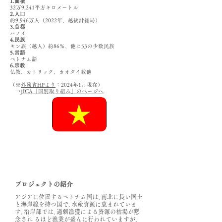
1.面積
32万9,241平方キロメートル
2.人口
約9,946万人（2022年、越統計総局）
3.首都
ハノイ
4.民族
キン族（越人）約86％、他に53の少数民族
5.言語
ベトナム語
6.宗教
仏教、カトリック、カオダイ教他
（※
外務省HPより
：2024年1月現在）
→
JICA「国別取り組み」のページへ
プロジェクトの紹介
アジアに位置するベトナム国は､南北に長い国土
と海岸線を持つ国で､水産資源に恵まれていま
す｡沿岸部では､過剰漁獲による資源の枯渇が懸
念され るほど漁業が盛んに行われていますが､