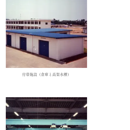
付帯施設（倉庫と高架水槽）