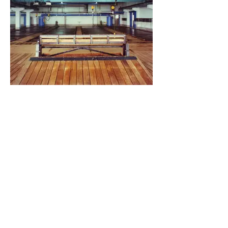
製氷施設棟の内部（ブロック製氷室）
サイト所在地
ベトナム社会主義共和国（東南アジア）ヴンタ
オ市
完工年
1997年9月
発注者