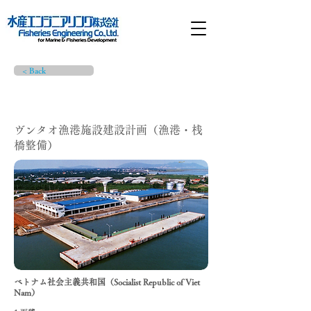
< Back
プロジェクト詳細
ヴンタオ漁港施設建設計画（漁港・桟
橋整備）
ベトナム社会主義共和国（Socialist Republic of Viet
Nam）