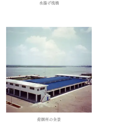
水揚げ桟橋
荷捌所の全景