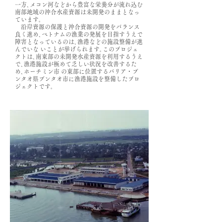
一方､メコン河などから豊富な栄養分が流れ込む
南部地域の沖合水産資源は未開発のままとなっ
ています｡
沿岸資源の保護と沖合資源の開発をバランス
良く進め､ベトナムの漁業の発展を目指すうえで
障害となっているのは､漁港などの施設整備が進
んでいな いことが挙げられます｡このプロジェ
クトは､南東部の未開発水産資源を利用するうえ
で､漁港施設が極めて乏しい状況を改善するた
め､ホーチミン市 の東部に位置するバリア・ブ
ンタオ県ブンタオ市に漁港施設を整備したプロ
ジェクトです｡