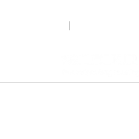
会社案内
企業情報
ADD
〒160-0022
2-16-8 Shinjuku, Shin
​Shinjuku Hokuto Build