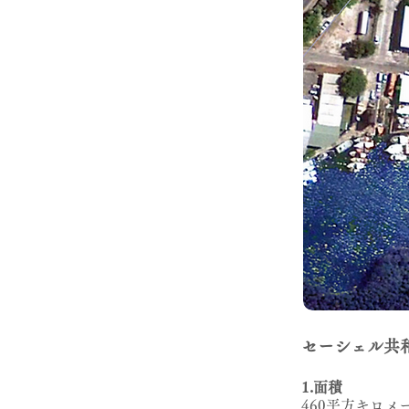
セーシェル共和国（R
1.面積
460平方キロメ