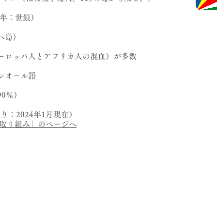
19年：世銀）
ヘ島）
ーロッパ人とアフリカ人の混血）が多数
レオール語
0％）
より
：2024年1月現在）
国別取り組み」のページへ