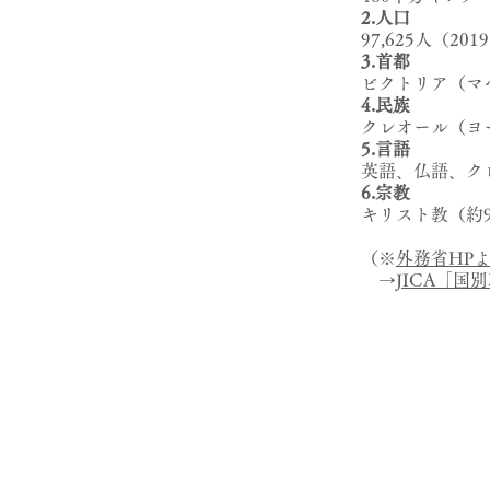
2.人口
97,625人（20
3.首都
ビクトリア（マ
4.民族
クレオール（ヨ
5.言語
英語、仏語、ク
6.宗教
キリスト教（約9
（※
外務省HP
→
JICA「