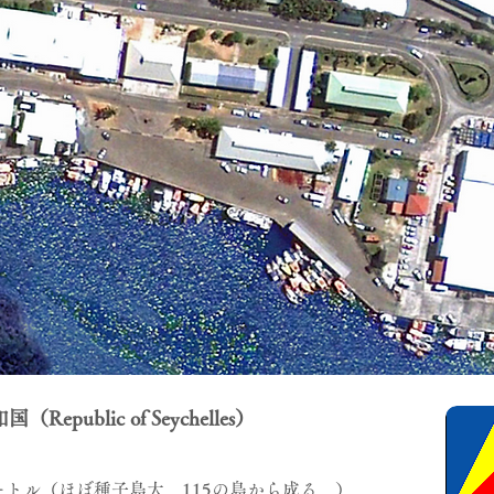
epublic of Seychelles）
ートル（ほぼ種子島大、115の島から成る。）