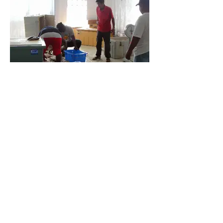
ソフトコンポーネントの状況（鮮魚取扱い改善
指導）
サイト所在地
マーシャル諸島共和国（大洋州）マジュロ環
礁・マジュロ（首都）ウリガ地区
完工年