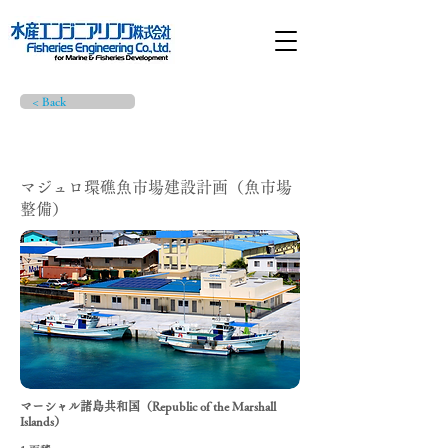
< Back
プロジェクト詳細
マジュロ環礁魚市場建設計画（魚市場
整備）
マーシャル諸島共和国（Republic of the Marshall
Islands）