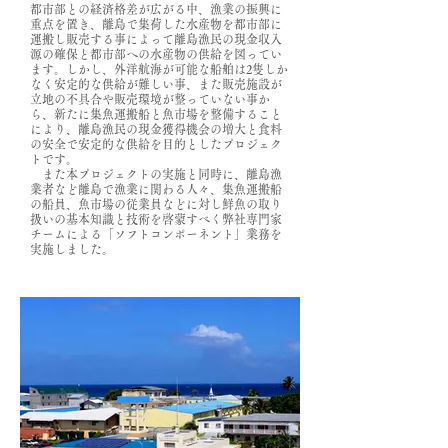
都市部との経済格差が広がる中、漁業の振興に
重点を置き、離島で集荷した水産物を都市部に
運搬し販売する事によって離島漁民の現金収入
源の確保と都市部への水産物の供給を図ってい
ます。しかし、外洋航海が可能な船舶は2隻しか
なく安定的な供給が難しい事、また販売施設が
立地の不具合や販売環境が整っていない事か
ら、新たに集魚運搬船と魚市場を整備すること
により、離島漁民の現金獲得機会の増大と食料
の安全で安定的な供給を目的としたプロジェク
トです。
また本プロジェクトの実施と同時に、離島漁
業者など離島で漁業に関わる人々、集魚運搬船
の船員、魚市場の従業員などに対し鮮魚の取り
扱いの基本知識と技術を啓蒙すべく弊社専門家
チームによる「ソフトコンポーネント」業務を
実施しました。