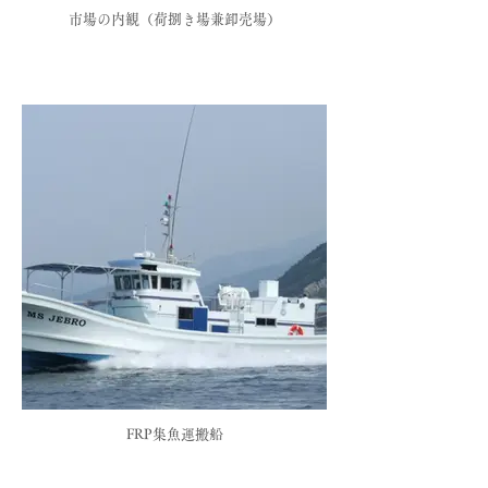
市場の内観（荷捌き場兼卸売場）
FRP集魚運搬船