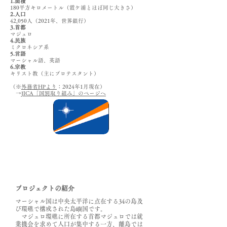
1.面積
180平方キロメートル（霞ケ浦とほぼ同じ大きさ）
2.人口
42,050人（2021年、世界銀行）
3.首都
マジュロ
4.民族
ミクロネシア系
5.言語
マーシャル語、英語
6.宗教
キリスト教（主にプロテスタント）
（※
外務省HPより
：2024年1月現在）
→
JICA「国別取り組み」のページへ
プロジェクトの紹介
マーシャル国は中央太平洋に点在する34の島及
び環礁で構成された島嶼国です。
マジュロ環礁に所在する首都マジュロでは就
業機会を求めて人口が集中する一方、離島では