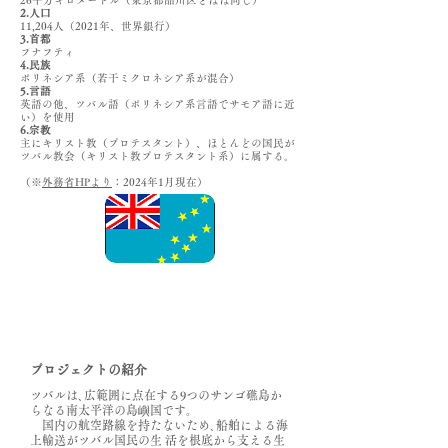
26平方キロメートル（東京都品川区とほぼ同じ）
2.人口
11,204人（2021年、世界銀行）
3.首都
フナフティ
4.民族
ポリネシア系（若干ミクロネシア系が混合）
5.言語
英語の他、ツバル語（ポリネシア系言語でサモア語に近
い）を使用
6.宗教
主にキリスト教（プロテスタント）、ほとんどの国民が
ツバル教会（キリスト教プロテスタント系）に属する。
（※
外務省HPより
：2024年1月現在）
プロジェクトの紹介
ツバルは､広範囲に点在する9つのサンゴ礁島か
らなる南太平洋の島嶼国です｡
国内の航空路線を持たないため､船舶による海
上輸送がツバル国民の生 活を根底から支える生