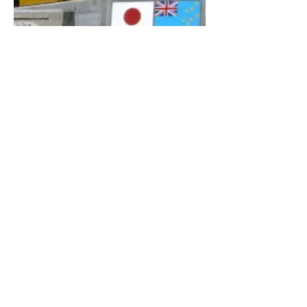
サイト所在地
ツバル国（大洋州）フナフチ島、フナフチ港湾
地区（首都）
完工年
2009年 3月
発注者
ツバル国 天然資源土地省水産局・通信運輸省海