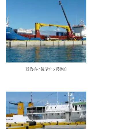
新桟橋に接岸する貨物船