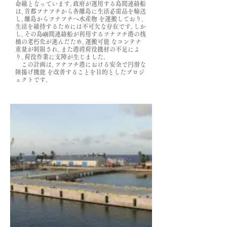
命線となっています｡政府が運用する島間連絡船
は､首都フナフチから各離島に生活必需品を輸送
し､離島からフナフチへ水産物 を運搬しており､
生活を維持するためには不可欠な存在です｡しか
し､その島嶼間連絡船が利用するフナフチ港の桟
橋の老朽化が進んだため､運搬可能 なコンテナ
重量が制限され､また港湾荷役機材の不足によ
り､荷役作業に支障が生じました｡
この計画は､フナフチ港における安全で円滑な
陸揚げ機能 を改善することを目的としたプロジ
ェクトです｡