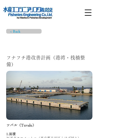
< Back
プロジェクト詳細
フナフチ港改善計画（港湾・桟橋整
備）
ツバル（Tuvalu）
1.面積