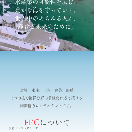
水産業の可能性を広げ、
豊かな海を守っていく。
​世界中のあらゆる人が、
輝ける未来のために。
環境、水産、土木、建築、船舶
5つの柱で海洋分野の多様化に応え続ける
国際協力コンサルタントです。
FEC
について
​水産エンジニアリング