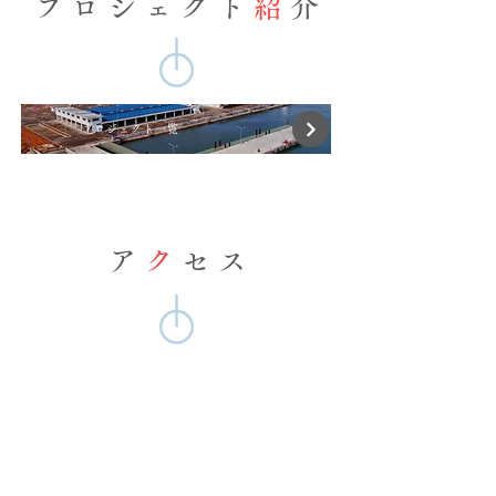
プ ロ ジ ェ ク ト
紹
介
プロジェクト一覧
ア
ク
セ ス